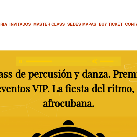
RÍA
INVITADOS
MASTER CLASS
SEDES MAPAS
BUY TICKET
CONT
ass
de
percusión
y
danza.
Prem
eventos
VIP.
La
fiesta
del
ritmo,
afrocubana.