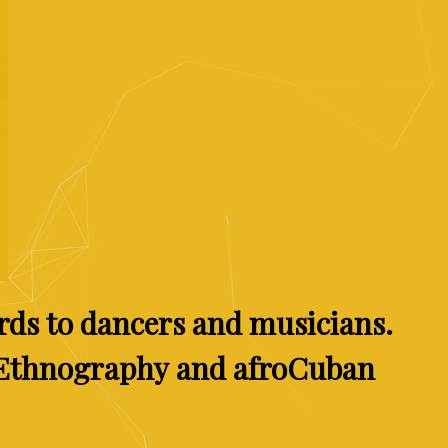
rds
to
dancers
and
musicians.
Ethnography
and
afroCuban