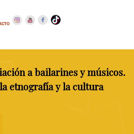
ACTO
iación
a
bailarines
y
músicos.
la
etnografía
y
la
cultura