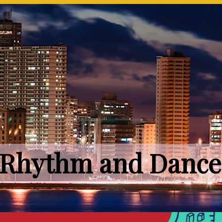
Rhythm
and
Dance